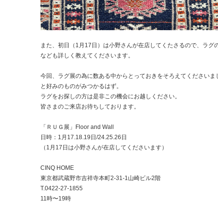
また、初日（1月17日）は小野さんが在店してくたさるので、ラグ
なども詳しく教えてくださいます。
今回、ラグ展の為に数ある中からとっておきをそろえてくださいま
と好みのものがみつかるはず。
ラグをお探しの方は是非この機会にお越しください。
皆さまのご来店お待ちしております。
「ＲＵＧ展」Floor and Wall
日時：1月17.18.19日/24.25.26日
（1月17日は小野さんが在店してくださいます）
CINQ HOME
東京都武蔵野市吉祥寺本町2-31-1山崎ビル2階
T.0422-27-1855
11時〜19時