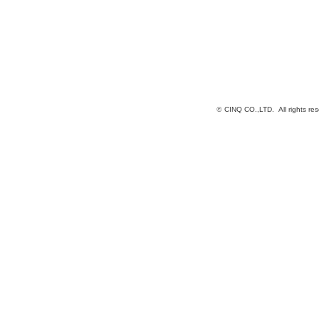
©
CINQ CO.,LTD. All rights res