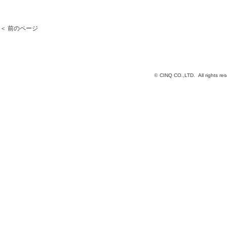
＜ 前のページ
©
CINQ CO.,LTD. All rights res