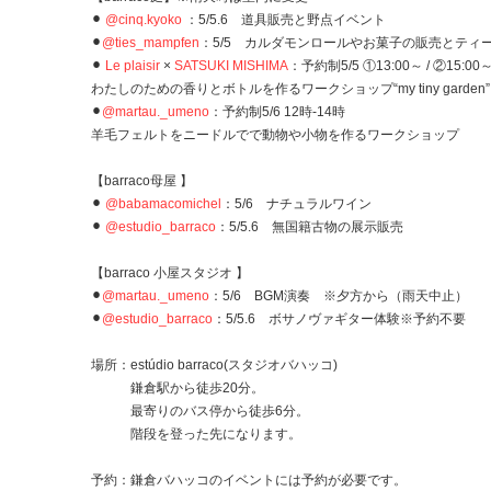
⚫︎
@cinq.kyoko
：5/5.6 道具販売と野点イベント
⚫︎
@ties_mampfen
：5/5 カルダモンロールやお菓子の販売とティ
⚫︎
Le plaisir
×
SATSUKI MISHIMA
：予約制5/5 ①13:00～ / ②15:00
わたしのための香りとボトルを作るワークショップ“my tiny garden”
⚫︎
@martau._umeno
：予約制5/6 12時-14時
羊毛フェルトをニードルでで動物や小物を作るワークショップ
【barraco母屋 】
⚫︎
@babamacomichel
：5/6 ナチュラルワイン
⚫︎
@estudio_barraco
：5/5.6 無国籍古物の展示販売
【barraco 小屋スタジオ 】
⚫︎
@martau._umeno
：5/6 BGM演奏 ※夕方から（雨天中止）
⚫︎
@estudio_barraco
：5/5.6 ボサノヴァギター体験※予約不要
場所：estúdio barraco(スタジオバハッコ)
鎌倉駅から徒歩20分。
最寄りのバス停から徒歩6分。
階段を登った先になります。
予約：鎌倉バハッコのイベントには予約が必要です。