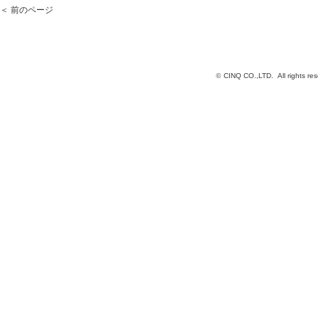
＜ 前のページ
©
CINQ CO.,LTD. All rights res