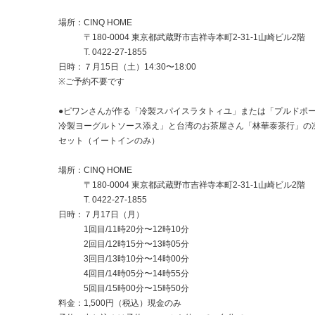
場所：CINQ HOME
〒180-0004 東京都武蔵野市吉祥寺本町2-31-1山崎ビル2階
T. 0422-27-1855
日時：７月15日（土）14:30〜18:00
※ご予約不要です
●ピワンさんが作る「冷製スパイスラタトィユ」または「プルドポ
冷製ヨーグルトソース添え」と台湾のお茶屋さん「林華泰茶行」の
セット（イートインのみ）
場所：CINQ HOME
〒180-0004 東京都武蔵野市吉祥寺本町2-31-1山崎ビル2階
T. 0422-27-1855
日時：７月17日（月）
1回目/11時20分〜12時10分
2回目/12時15分〜13時05分
3回目/13時10分〜14時00分
4回目/14時05分〜14時55分
5回目/15時00分〜15時50分
料金：1,500円（税込）現金のみ