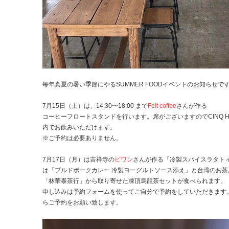
毎年真夏の暑い季節にやるSUMMER FOODイベントのお知らせで
7月15日（土）は、14:30〜18:00 まで
Felt coffee
さんが作る
コーヒーフロートスタンドを行います。席がございますのでCINQ H
内でお飲みいただけます。
※ご予約は必要ありません。
7月17日（月）は吉祥寺の
ピワン
さんが作る「冷製スパイスラタト
は「プルドポークカレー 冷製ヨーグルトソース添え」と台湾のお茶
「林華泰茶行」から取り寄せた凍頂烏龍茶セットが食べられます。
申し込みは予約フォームを使ってご自分で予約をしていただきます
らご予約をお願い致します。